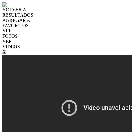
VOLVER A
RESULTADOS
AGREGAR A
FAVORITOS
VER
FOTOS
VER
VIDEOS
X