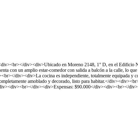
o<div><br></div><div>Ubicado en Moreno 2148, 1° D, en el Edificio N
ta con un amplio estar-comedor con salida a balcón a la calle, lo que
><br></div><div>La cocina es independiente, totalmente equipada y con
 completamente amoblado y decorado, listo para habitar.</div><div><
o</div><div><br></div><div>Expensas: $90.000</div><div><br></di