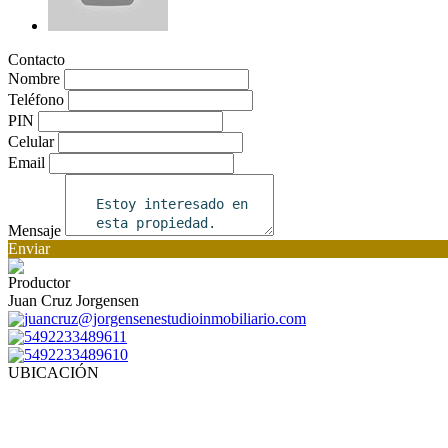
Contacto
Nombre
Teléfono
PIN
Celular
Email
Mensaje
Enviar
Productor
Juan Cruz Jorgensen
juancruz@jorgensenestudioinmobiliario.com
5492233489611
5492233489610
UBICACIÓN