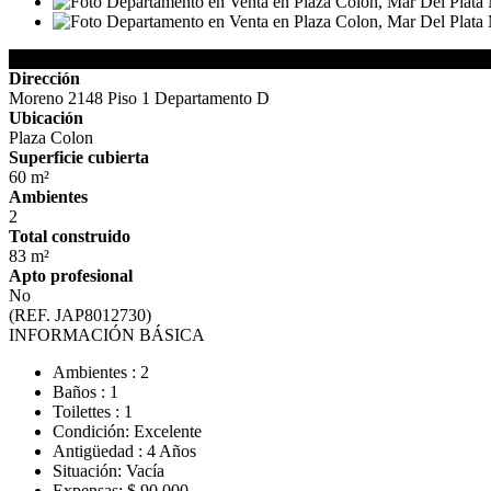
Detalles de la Propiedad
Dirección
Moreno 2148 Piso 1 Departamento D
Ubicación
Plaza Colon
Superficie cubierta
60 m²
Ambientes
2
Total construido
83 m²
Apto profesional
No
(REF. JAP8012730)
INFORMACIÓN BÁSICA
Ambientes : 2
Baños : 1
Toilettes : 1
Condición: Excelente
Antigüedad : 4 Años
Situación: Vacía
Expensas: $ 90.000