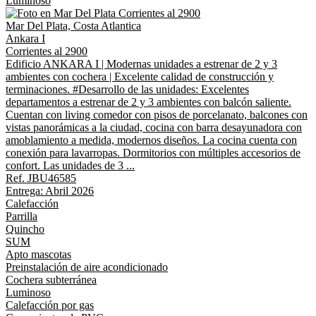
Luminoso
Mar Del Plata, Costa Atlantica
Ankara I
Corrientes al 2900
Edificio ANKARA I | Modernas unidades a estrenar de 2 y 3
ambientes con cochera | Excelente calidad de construcción y
terminaciones. #Desarrollo de las unidades: Excelentes
departamentos a estrenar de 2 y 3 ambientes con balcón saliente.
Cuentan con living comedor con pisos de porcelanato, balcones con
vistas panorámicas a la ciudad, cocina con barra desayunadora con
amoblamiento a medida, modernos diseños. La cocina cuenta con
conexión para lavarropas. Dormitorios con múltiples accesorios de
confort. Las unidades de 3 ...
Ref. JBU46585
Entrega: Abril 2026
Calefacción
Parrilla
Quincho
SUM
Apto mascotas
Preinstalación de aire acondicionado
Cochera subterránea
Luminoso
Calefacción por gas