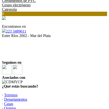
Cerramientos de PVC
Grupo electrógeno
Categoría
0
Encontranos en
223 3489611
Entre Ríos 2002 - Mar del Plata
“
Ser inmobiliario es una responsabilidad, y todos
debemos estar a la altura”
“La opción inmobiliaria más inteligente”
Seguinos en
Asociados con
¿Qué estás buscando?
·
Terrenos
·
Departamentos
·
Casas
·
Quintas