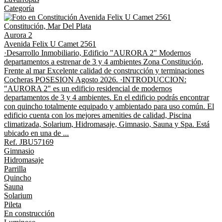
Categoría
Constitución, Mar Del Plata
Aurora 2
Avenida Felix U Camet 2561
·Desarrollo Inmobiliario, Edificio "AURORA 2" Modernos
departamentos a estrenar de 3 y 4 ambientes Zona Constitución,
Frente al mar Excelente calidad de construcción y terminaciones
Cocheras POSESION Agosto 2026. ·INTRODUCCION:
"AURORA 2" es un edificio residencial de modernos
departamentos de 3 y 4 ambientes. En el edificio podrás encontrar
con quincho totalmente equipado y ambientado para uso común. El
edificio cuenta con los mejores amenities de calidad, Piscina
climatizada, Solarium, Hidromasaje, Gimnasio, Sauna y Spa. Está
ubicado en una de ...
Ref. JBU57169
Gimnasio
Hidromasaje
Parrilla
Quincho
Sauna
Solarium
Pileta
En construcción