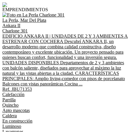
EMPRENDIMIENTOS
La Perla, Mar Del Plata
Ankara II
Charlone 301
EDIFICIO ANKARA II | UNIDADES DE 2 Y 3 AMBIENTES A
ESTRENAR CON COCHERA Descubrí ANKARA II, un
desarrollo moderno que combina calidad constructiva, diseño
contemporáneo y excelente ubicación. Un proyecto pensado para
quienes buscan confort, funcionalidad y una inversión segura.
UNIDADES DISPONIBLES Departamentos de 2 y 3 ambientes
con balcón saliente, diseñados para aprovechar al máximo la luz
natural y las vistas abiertas a la ciudad. CARACTERÍSTICAS
PRINCIPALES: Amplio living-comedor con pisos de porcelanato
Balcones con vistas panorámicas Cocina ...
Ref. JBU71353
Calefacción
Parrilla
Quincho
Apto mascotas
Caldera
En construcción
Luminoso
Lavarropas