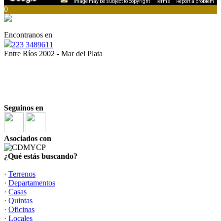
Image may be subject to copyright
Terms
Report a problem
0
Encontranos en
223 3489611
Entre Ríos 2002 - Mar del Plata
“
Ser inmobiliario es una responsabilidad, y todos
debemos estar a la altura”
“La opción inmobiliaria más inteligente”
Seguinos en
Asociados con
¿Qué estás buscando?
·
Terrenos
·
Departamentos
·
Casas
·
Quintas
·
Oficinas
·
Locales