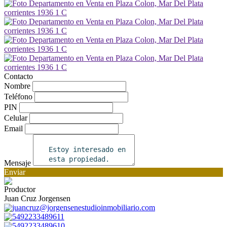
Contacto
Nombre
Teléfono
PIN
Celular
Email
Mensaje
Enviar
Productor
Juan Cruz Jorgensen
juancruz@jorgensenestudioinmobiliario.com
5492233489611
5492233489610