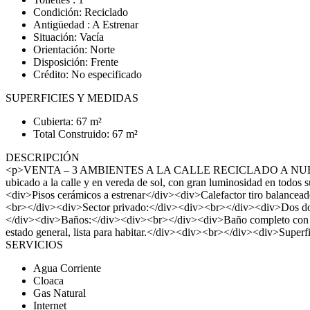
Condición: Reciclado
Antigüedad : A Estrenar
Situación: Vacía
Orientación: Norte
Disposición: Frente
Crédito: No especificado
SUPERFICIES Y MEDIDAS
Cubierta: 67 m²
Total Construido: 67 m²
DESCRIPCIÓN
<p>VENTA – 3 AMBIENTES A LA CALLE RECICLADO A NUEVO | VER
ubicado a la calle y en vereda de sol, con gran luminosidad en to
<div>Pisos cerámicos a estrenar</div><div>Calefactor tiro balancea
<br></div><div>Sector privado:</div><div><br></div><div>Dos dorm
</div><div>Baños:</div><div><br></div><div>Baño completo con duc
estado general, lista para habitar.</div><div><br></div><div>Sup
SERVICIOS
Agua Corriente
Cloaca
Gas Natural
Internet