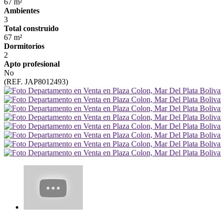
67 m²
Ambientes
3
Total construido
67 m²
Dormitorios
2
Apto profesional
No
(REF. JAP8012493)