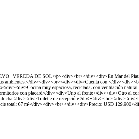
EDA DE SOL</p><div><br></div><div>En Mar del Plata, excelen
dos sus ambientes.</div><div><br></div><div>Cuenta con:</div><div>
do</div><div>Cocina muy espaciosa, reciclada, con ventilación natur
itorios con placard</div><div>Uno al frente</div><div>Otro al cont
ha</div><div>Toilette de recepción</div><div><br></div><div>La pr
erficie total: 67 m²</div><div><br></div><div>Precio: USD 129.900</