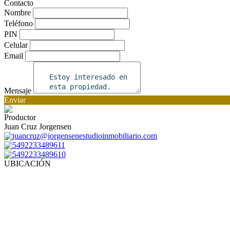
Contacto
Nombre
Teléfono
PIN
Celular
Email
Mensaje
Enviar
Productor
Juan Cruz Jorgensen
juancruz@jorgensenestudioinmobiliario.com
5492233489611
5492233489610
UBICACIÓN