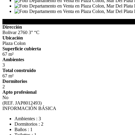
Detalles de la Propiedad
Dirección
Bolivar 2760 3° “C
Ubicación
Plaza Colon
Superficie cubierta
67 m²
Ambientes
3
Total construido
67 m²
Dormitorios
2
Apto profesional
No
(REF. JAP8012493)
INFORMACIÓN BÁSICA
Ambientes : 3
Dormitorios : 2
Baños : 1
Toilettes : 1