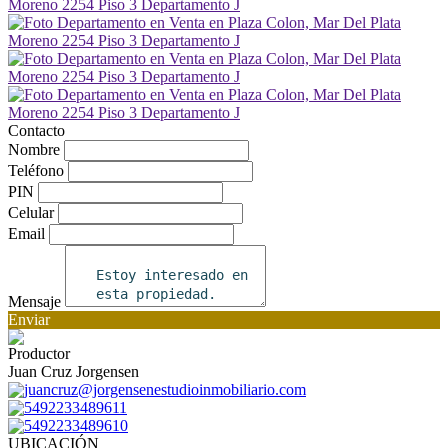
Contacto
Nombre
Teléfono
PIN
Celular
Email
Mensaje
Enviar
Productor
Juan Cruz Jorgensen
juancruz@jorgensenestudioinmobiliario.com
5492233489611
5492233489610
UBICACIÓN