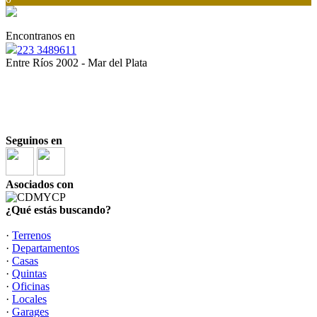
Encontranos en
223 3489611
Entre Ríos 2002 - Mar del Plata
“
Ser inmobiliario es una responsabilidad, y todos
debemos estar a la altura”
“La opción inmobiliaria más inteligente”
Seguinos en
Asociados con
¿Qué estás buscando?
·
Terrenos
·
Departamentos
·
Casas
·
Quintas
·
Oficinas
·
Locales
·
Garages