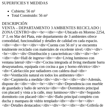
SUPERFICIES Y MEDIDAS
Cubierta: 56 m²
Total Construido: 56 m²
DESCRIPCIÓN
VENTA – DEPARTAMENTO 3 AMBIENTES RECICLADO |
ZONA CENTRO<div><br></div><div>Ubicado en Moreno 2254,
3° J, en Mar del Plata, este departamento de 3 ambientes ofrece
comodidad, funcionalidad y detalles de calidad en cada espacio.
</div><div><br></div><div>Cuenta con 56 m² y se encuentra
totalmente reciclado con materiales de excelente nivel.</div><div>
<br></div><div>Distribución y características:</div><div><br>
</div><div>Hall de ingreso</div><div>Living luminoso con
ventana lateral</div><div>Cocina integrada al living mediante barra
desayunadora, equipada con cocina a gas y horno eléctrico</div>
<div>Calefacción por radiadores con caldera dual</div>
<div>Ventilación natural en todos los ambientes</div>
<div>Carpintería a medida</div><div><br></div><div>Además,
dispone de:</div><div><br></div><div>Dependencia con mueble
de guardado y baño de servicio</div><div>Dormitorio principal
con placard y vista a la calle, muy luminoso</div><div>Segundo
dormitorio con placard</div><div>Baño principal completo con
ducha y mampara de vidrio templado</div><div><br></div>
<div>Detalles destacados:</div><div><br></div><div>Grifería de