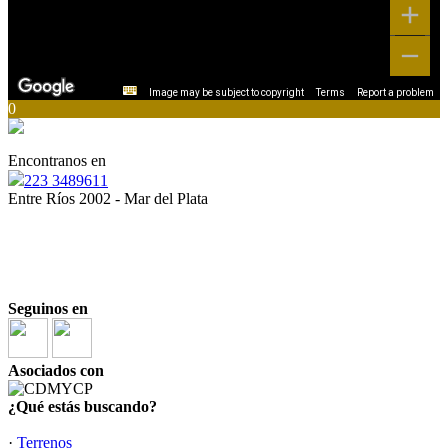
Image may be subject to copyright
Terms
Report a problem
0
Encontranos en
223 3489611
Entre Ríos 2002 - Mar del Plata
“
Ser inmobiliario es una responsabilidad, y todos
debemos estar a la altura”
“La opción inmobiliaria más inteligente”
Seguinos en
Asociados con
¿Qué estás buscando?
·
Terrenos