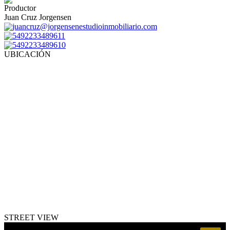
Productor
Juan Cruz Jorgensen
juancruz@jorgensenestudioinmobiliario.com
5492233489611
5492233489610
UBICACIÓN
STREET VIEW