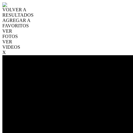
VOLVER A
RESULTADOS
AGREGAR A
FAVORITOS
VER
FOTOS
VER
VIDEOS
X