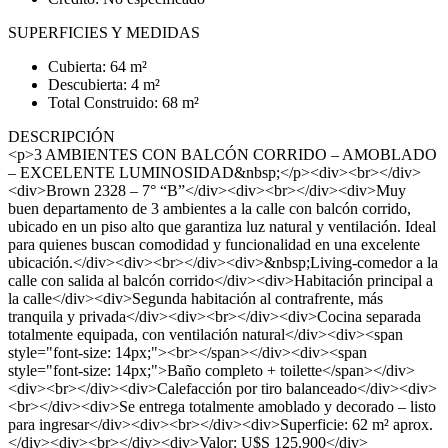
SUPERFICIES Y MEDIDAS
Cubierta: 64 m²
Descubierta: 4 m²
Total Construido: 68 m²
DESCRIPCIÓN
<p>3 AMBIENTES CON BALCÓN CORRIDO – AMOBLADO
– EXCELENTE LUMINOSIDAD&nbsp;</p><div><br></div>
<div>Brown 2328 – 7° “B”</div><div><br></div><div>Muy
buen departamento de 3 ambientes a la calle con balcón corrido,
ubicado en un piso alto que garantiza luz natural y ventilación. Ideal
para quienes buscan comodidad y funcionalidad en una excelente
ubicación.</div><div><br></div><div>&nbsp;Living-comedor a la
calle con salida al balcón corrido</div><div>Habitación principal a
la calle</div><div>Segunda habitación al contrafrente, más
tranquila y privada</div><div><br></div><div>Cocina separada
totalmente equipada, con ventilación natural</div><div><span
style="font-size: 14px;"><br></span></div><div><span
style="font-size: 14px;">Baño completo + toilette</span></div>
<div><br></div><div>Calefacción por tiro balanceado</div><div>
<br></div><div>Se entrega totalmente amoblado y decorado – listo
para ingresar</div><div><br></div><div>Superficie: 62 m² aprox.
</div><div><br></div><div>Valor: U$S 125.900</div>