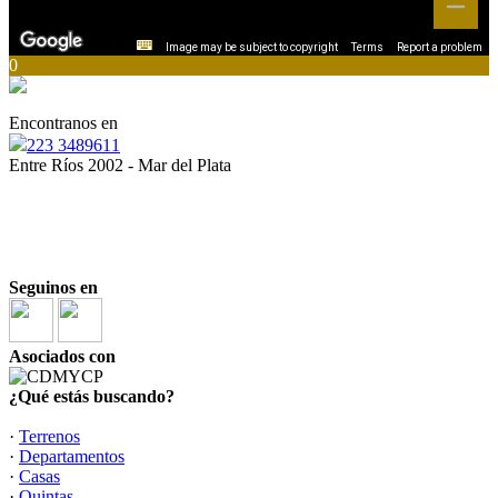
Image may be subject to copyright
Terms
Report a problem
0
Encontranos en
223 3489611
Entre Ríos 2002 - Mar del Plata
“
Ser inmobiliario es una responsabilidad, y todos
debemos estar a la altura”
“La opción inmobiliaria más inteligente”
Seguinos en
Asociados con
¿Qué estás buscando?
·
Terrenos
·
Departamentos
·
Casas
·
Quintas