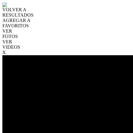
VOLVER A
RESULTADOS
AGREGAR A
FAVORITOS
VER
FOTOS
VER
VIDEOS
X