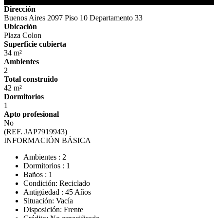
Detalles de la Propiedad
Dirección
Buenos Aires 2097 Piso 10 Departamento 33
Ubicación
Plaza Colon
Superficie cubierta
34 m²
Ambientes
2
Total construido
42 m²
Dormitorios
1
Apto profesional
No
(REF. JAP7919943)
INFORMACIÓN BÁSICA
Ambientes : 2
Dormitorios : 1
Baños : 1
Condición: Reciclado
Antigüedad : 45 Años
Situación: Vacía
Disposición: Frente