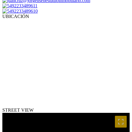
juancruz@jorgensenestudioinmobiliario.com
5492233489611
5492233489610
UBICACIÓN
STREET VIEW