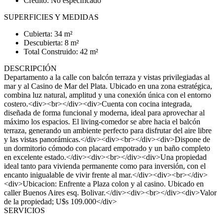
Crédito: No especificado
SUPERFICIES Y MEDIDAS
Cubierta: 34 m²
Descubierta: 8 m²
Total Construido: 42 m²
DESCRIPCIÓN
Departamento a la calle con balcón terraza y vistas privilegiadas al
mar y al Casino de Mar del Plata. Ubicado en una zona estratégica,
combina luz natural, amplitud y una conexión única con el entorno
costero.<div><br></div><div>Cuenta con cocina integrada,
diseñada de forma funcional y moderna, ideal para aprovechar al
máximo los espacios. El living-comedor se abre hacia el balcón
terraza, generando un ambiente perfecto para disfrutar del aire libre
y las vistas panorámicas.</div><div><br></div><div>Dispone de
un dormitorio cómodo con placard empotrado y un baño completo
en excelente estado.</div><div><br></div><div>Una propiedad
ideal tanto para vivienda permanente como para inversión, con el
encanto inigualable de vivir frente al mar.</div><div><br></div>
<div>Ubicacion: Enfrente a Plaza colon y al casino. Ubicado en
caller Buenos Aires esq. Bolivar.</div><div><br></div><div>Valor
de la propiedad; U$s 109.000</div>
SERVICIOS