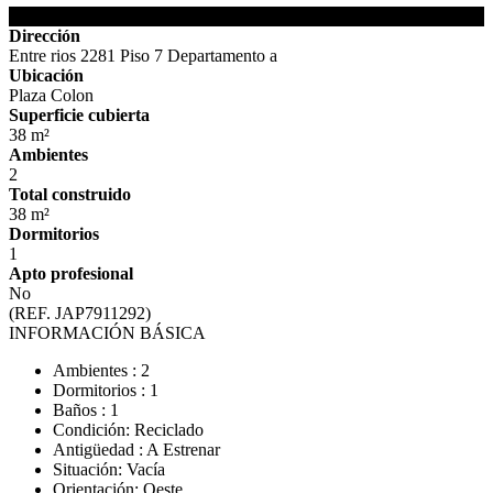
Detalles de la Propiedad
Dirección
Entre rios 2281 Piso 7 Departamento a
Ubicación
Plaza Colon
Superficie cubierta
38 m²
Ambientes
2
Total construido
38 m²
Dormitorios
1
Apto profesional
No
(REF. JAP7911292)
INFORMACIÓN BÁSICA
Ambientes : 2
Dormitorios : 1
Baños : 1
Condición: Reciclado
Antigüedad : A Estrenar
Situación: Vacía
Orientación: Oeste