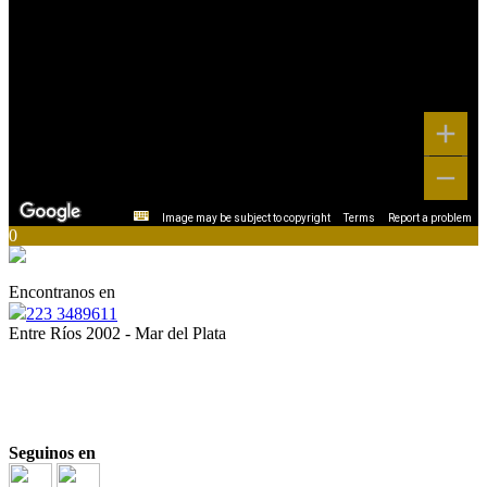
Image may be subject to copyright
Terms
Report a problem
0
Encontranos en
223 3489611
Entre Ríos 2002 - Mar del Plata
“
Ser inmobiliario es una responsabilidad, y todos
debemos estar a la altura”
“La opción inmobiliaria más inteligente”
Seguinos en