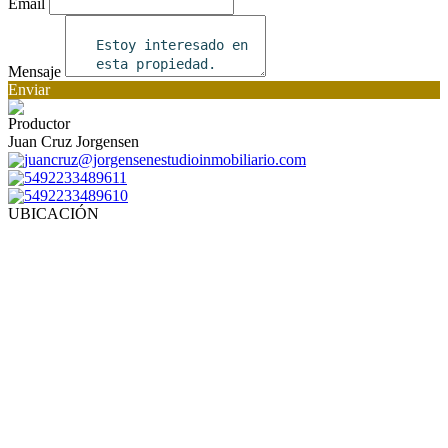
Email
Mensaje
Enviar
Productor
Juan Cruz Jorgensen
juancruz@jorgensenestudioinmobiliario.com
5492233489611
5492233489610
UBICACIÓN