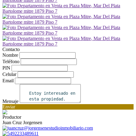
Contacto
Nombre
Teléfono
PIN
Celular
Email
Mensaje
Enviar
Productor
Juan Cruz Jorgensen
juancruz@jorgensenestudioinmobiliario.com
5492233489611