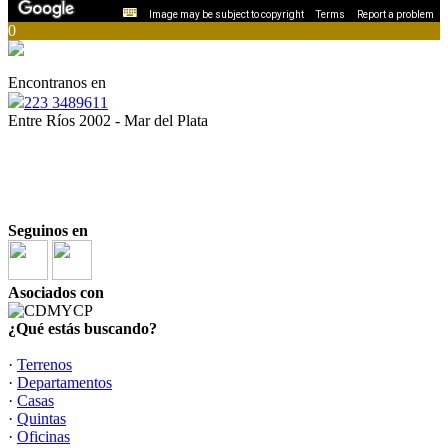
Image may be subject to copyright
Terms
Report a problem
0
Encontranos en
223 3489611
Entre Ríos 2002 - Mar del Plata
“
Ser inmobiliario es una responsabilidad, y todos
debemos estar a la altura”
“La opción inmobiliaria más inteligente”
Seguinos en
Asociados con
¿Qué estás buscando?
·
Terrenos
·
Departamentos
·
Casas
·
Quintas
·
Oficinas