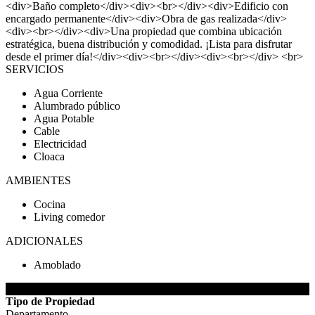
<div>Baño completo</div><div><br></div><div>Edificio con
encargado permanente</div><div>Obra de gas realizada</div>
<div><br></div><div>Una propiedad que combina ubicación
estratégica, buena distribución y comodidad. ¡Lista para disfrutar
desde el primer día!</div><div><br></div><div><br></div> <br>
SERVICIOS
Agua Corriente
Alumbrado público
Agua Potable
Cable
Electricidad
Cloaca
AMBIENTES
Cocina
Living comedor
ADICIONALES
Amoblado
DETALLES DE LA PROPIEDAD
Tipo de Propiedad
Departamento