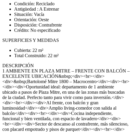
Condición: Reciclado
Antigüedad : A Estrenar
Situación: Vacía
Orientación: Oeste
Disposición: Contrafrente
Crédito: No especificado
SUPERFICIES Y MEDIDAS
Cubierta: 22 m²
Total Construido: 22 m²
DESCRIPCIÓN
1 AMBIENTE EN PLAZA MITRE – FRENTE CON BALCÓN –
EXCELENTE UBICACIÓN&nbsp;<div><br></div>
<div>&nbsp;Bartolomé Mitre 1800 – Macrocentro</div><div><br>
</div><div>Oportunidad ideal: departamento de 1 ambiente
ubicado a pasos de Plaza Mitre, en una de las zonas más buscadas
de la ciudad. Perfecto tanto para vivir como para inversión.</div>
<div><br></div><div>Al frente, con balcón y gran
luminosidad</div><div>Amplio living-comedor con salida al
balcón</div><div><br></div><div>Cocina independiente,
funcional y bien ventilada, con espacio de lavadero</div><div>
<br></div><div>Sector de descanso al contrafrente, más silencioso,
con placard empotrado y pisos de parquet</div><div><br></div>