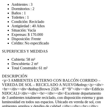
Ambientes : 3
Dormitorios : 2
Baños : 1
Toilettes : 1
Condición: Reciclado
Antigüedad : 40 Años
Situación: Vacía
Expensas: $ 170.000
Disposición: Frente
Crédito: No especificado
SUPERFICIES Y MEDIDAS
Cubierta: 58 m²
Descubierta: 2 m²
Total Construido: 61 m²
DESCRIPCIÓN
<p>3 AMBIENTES EXTERNO CON BALCÓN CORRIDO –
VEREDA DE SOL – RECICLADO A NUEVO&nbsp;</p><div>
<br></div><div>&nbsp;Brown 2328 – 8° “B”</div><div>Edificio
NIJOCALI</div><div><br></div><div>Excelente departamento
de 3 ambientes totalmente reciclado, con disposición externa y gran
luminosidad en todos sus espacios. Ubicado en vereda de sol, con
ambientes amplios y detalles de calidad.</div><div><br></div>