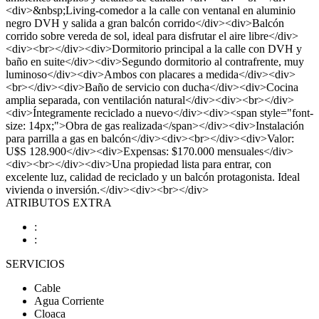
<div>&nbsp;Living-comedor a la calle con ventanal en aluminio
negro DVH y salida a gran balcón corrido</div><div>Balcón
corrido sobre vereda de sol, ideal para disfrutar el aire libre</div>
<div><br></div><div>Dormitorio principal a la calle con DVH y
baño en suite</div><div>Segundo dormitorio al contrafrente, muy
luminoso</div><div>Ambos con placares a medida</div><div>
<br></div><div>Baño de servicio con ducha</div><div>Cocina
amplia separada, con ventilación natural</div><div><br></div>
<div>Íntegramente reciclado a nuevo</div><div><span style="font-
size: 14px;">Obra de gas realizada</span></div><div>Instalación
para parrilla a gas en balcón</div><div><br></div><div>Valor:
U$S 128.900</div><div>Expensas: $170.000 mensuales</div>
<div><br></div><div>Una propiedad lista para entrar, con
excelente luz, calidad de reciclado y un balcón protagonista. Ideal
vivienda o inversión.</div><div><br></div>
ATRIBUTOS EXTRA
:
:
SERVICIOS
Cable
Agua Corriente
Cloaca