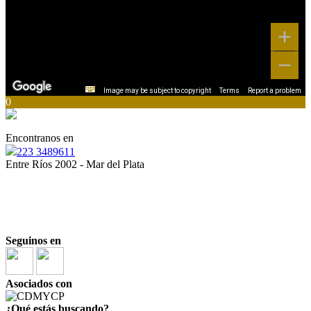
Image may be subject to copyright
Terms
Report a problem
0
Encontranos en
223 3489611
Entre Ríos 2002 - Mar del Plata
“
Ser inmobiliario es una responsabilidad, y todos
debemos estar a la altura”
“La opción inmobiliaria más inteligente”
Seguinos en
Asociados con
¿Qué estás buscando?