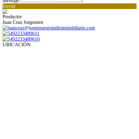
Mensaje
Enviar
Productor
Juan Cruz Jorgensen
juancruz@jorgensenestudioinmobiliario.com
5492233489611
5492233489610
UBICACIÓN