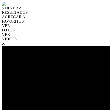
VOLVER A
RESULTADOS
AGREGAR A
FAVORITOS
VER
FOTOS
VER
VIDEOS
X