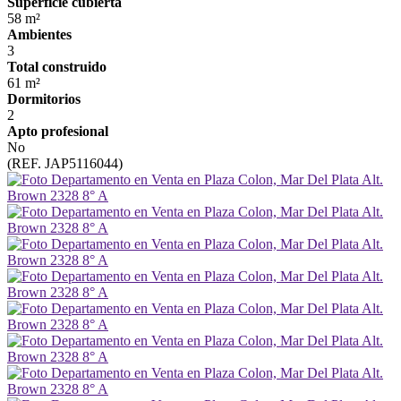
Superficie cubierta
58 m²
Ambientes
3
Total construido
61 m²
Dormitorios
2
Apto profesional
No
(REF. JAP5116044)